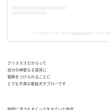
ヘアサロン イランイラン(@ylg2.jp)がシェアした
クリスマスだからって
自分の神聖なる寝床に
電飾をつけられることに
とても不満な看板犬サブローです
時間に流されまくって生きていた昨年